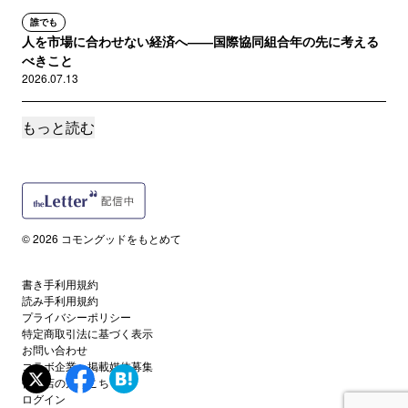
誰でも
人を市場に合わせない経済へ――国際協同組合年の先に考える
べきこと
2026.07.13
もっと読む
誰でも
2025年は国際協同組合年ー持続可能な社会に向けて、国内外で
協同組合に関する様々な企画や催しが開催予...
2024.07.17
誰でも
© 2026 コモングッドをもとめて
OECDの報告書でプラットフォーム協同組合の
発展のための法整備や支援体...
書き手利用規約
2024.06.12
読み手利用規約
プライバシーポリシー
特定商取引法に基づく表示
読者限定
お問い合わせ
レジ打ちも座っていいよね？ 働く環境を見直
コラボ企業・掲載媒体募集
すことから見えてくるインクル...
代理店の方はこちら
2024.04.24
ログイン