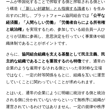
ームが帝国化することで搾取する側と搾取される側とい
う構造（
「新しい封建制」とも指摘する識者
も）を生み
出すのに対し、プラットフォーム協同組合では
「公平な
経済圏」「人間らしい労働」「労働者自らによる所有権
と統治権」
を実現するため、参加している組合員一人ひ
とりが活動に参画し、意思決定を行っていく事業体や組
織体制であることがポイントです。
さらに、
協同組合組織を支える基盤として民主主義、民
主的な組織であることを重視するのも特徴
です。通常の
企業のような雇用する/される側といった非対称な立場
ではなく、一定の対等関係をもとに、組織を互いに運営
していくことに関わっていくことが求められます。
とはいえ、通常の企業にように明確に統治する側と統治
される側に分かれていないからといって無秩序に組織が
運営されているわけではありません。一定の規律や秩序