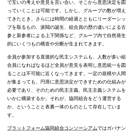
で互いの考えや意見を言い合い、そこから意思決定を図
っていくことは可能です。しかし、グループの数が増え
てきたとき、さらには時間の経過とともにリーダーシッ
プを取るもの、派閥の誕生、組合員の歴の違いによる古
参と新参者による上下関係など、グループ内で自然発生
的にいくつもの構造や分断が生まれてきます。
全員が参加する直接的な民主システムも、人数が多い組
合員になればなるほど全員が意見を表明し意思統一を図
ることは不可能に近くなってきます。一定の規模や人間
が集まっても、円滑に意思決定ができすための仕組みが
必要であり、そのための民主主義、民主主義システムを
いかに構築するか。それが、協同組合をどう運営する
か、ということと表裏一体のものとして存在していま
す。
プラットフォーム協同組合コンソーシアム
ではガバナン