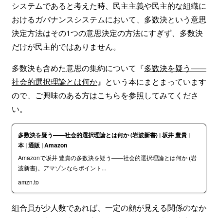
システムであると考えた時、民主主義や民主的な組織に
おけるガバナンスシステムにおいて、多数決という意思
決定方法はその1つの意思決定の方法にすぎず、多数決
だけが民主的ではありません。
多数決も含めた意思の集約について『
多数決を疑う――
社会的選択理論とは何か
』という本にまとまっています
ので、ご興味のある方はこちらを参照してみてくださ
い。
多数決を疑う――社会的選択理論とは何か (岩波新書) | 坂井 豊貴 |
本 | 通販 | Amazon
Amazonで坂井 豊貴の多数決を疑う――社会的選択理論とは何か (岩
波新書)。アマゾンならポイント...
amzn.to
組合員が少人数であれば、一定の顔が見える関係のなか